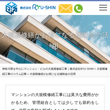
togg
navi
大規模修繕がお得になる補助金の活
用
神奈川県を中心にマンション・ビルの大規模修繕工事｜株式会社RYU-SHIN
>
大規模修
繕工事のコラム記事
>
大規模修繕がお得になる補助金の活用
マンションの大規模修繕工事には莫大な費用がか
かるため、管理組合としては少しでも節約をし