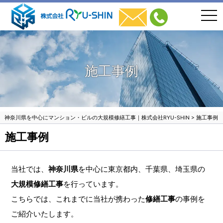
togg
navi
施工事例
神奈川県を中心にマンション・ビルの大規模修繕工事｜株式会社RYU-SHIN
>
施工事例
施工事例
当社では、
神奈川県
を中心に東京都内、千葉県、埼玉県の
大規模修繕工事
を行っています。
こちらでは、これまでに当社が携わった
修繕工事
の事例を
ご紹介いたします。