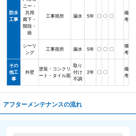
ニー・
防水
共用
備
工事箇所
漏水
5年
〇
〇
〇
工事
廊下・
考
階段・
疵
シーリ
備
工事箇所
漏水
5年
〇
〇
〇
ング
考
その
取り
塗装・コンクリ
備
他工
外壁
付け
2年
〇
〇
ート・タイル面
考
事
不調
アフターメンテナンスの流れ