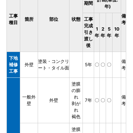
期間
年)
工事
備
箇所
部位
状態
工事
種目
考
完成
1
2
5
10
引き
年
年
年
年
渡し
後
下地
塗装・コンクリ
備
補修
外壁
5年
〇
〇
〇
ート・タイル面
考
工事
塗膜
の膨
一般外
れ
備
外壁
7年
〇
〇
〇
壁
剥が
考
れ
褐色
塗膜