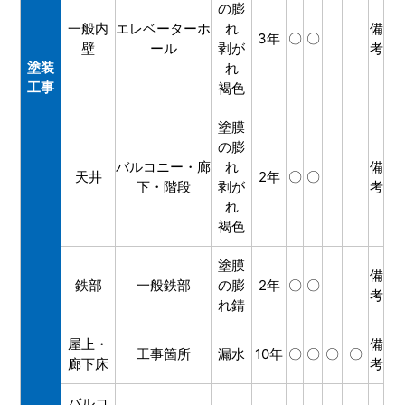
の膨
一般内
エレベーターホ
れ
備
3年
〇
〇
壁
ール
剥が
考
塗装
れ
工事
褐色
塗膜
の膨
バルコニー・廊
れ
備
天井
2年
〇
〇
下・階段
剥が
考
れ
褐色
塗膜
備
鉄部
一般鉄部
の膨
2年
〇
〇
考
れ錆
屋上・
備
工事箇所
漏水
10年
〇
〇
〇
〇
廊下床
考
バルコ