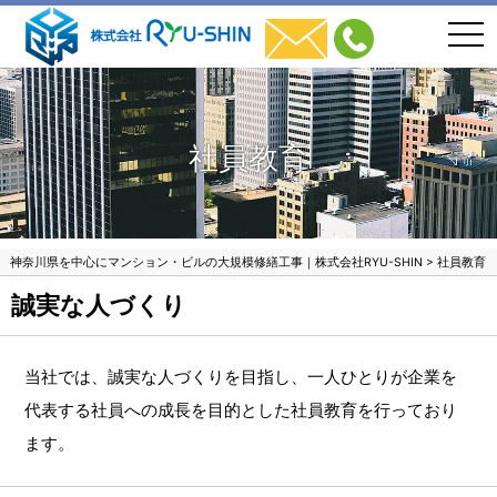
togg
navi
社員教育
神奈川県を中心にマンション・ビルの大規模修繕工事｜株式会社RYU-SHIN
>
社員教育
誠実な人づくり
当社では、誠実な人づくりを目指し、一人ひとりが企業を
代表する社員への成⻑を目的とした社員教育を行っており
ます。