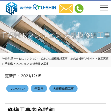
togg
navi
千葉県 Kマンション 大規模修繕工事
神奈川県を中心にマンション・ビルの大規模修繕工事｜株式会社RYU-SHIN
>
施工実績
>
千葉県 Kマンション 大規模修繕工事
更新日：2021/12/15
マンション
千葉県
大規模修繕工事
修繕工事内容詳細