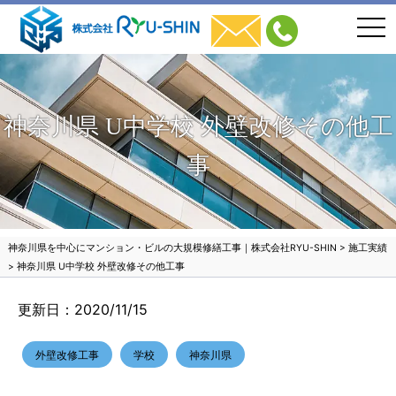
togg
navi
神奈川県 U中学校 外壁改修その他工
事
神奈川県を中心にマンション・ビルの大規模修繕工事｜株式会社RYU-SHIN
>
施工実績
>
神奈川県 U中学校 外壁改修その他工事
更新日：2020/11/15
外壁改修工事
学校
神奈川県