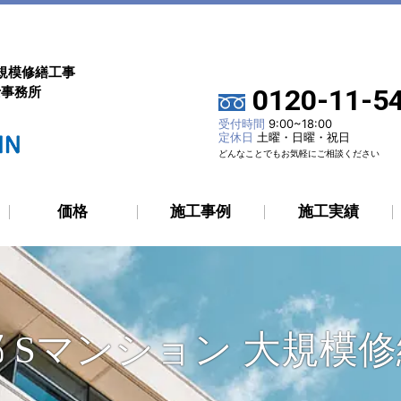
規模修繕工事
士事務所
0120-11-5
受付時間
9:00~18:00
定休日
土曜・日曜・祝日
どんなことでもお気軽にご相談ください
価格
施工事例
施工実績
 Sマンション 大規模