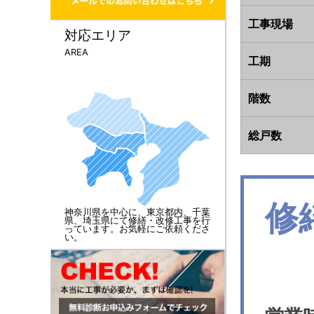
工事現場
対応エリア
AREA
工期
階数
総戸数
修
神奈川県を中心に、東京都内、千葉
県、埼玉県にて修繕・改修工事を行
っています。お気軽にご依頼くださ
い。