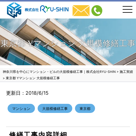
togg
navi
東京都 Yマンション 大規模修繕工事
神奈川県を中心にマンション・ビルの大規模修繕工事｜株式会社RYU-SHIN
>
施工実績
>
東京都 Yマンション 大規模修繕工事
更新日：2018/6/15
マンション
大規模修繕工事
東京都
修繕工事内容詳細