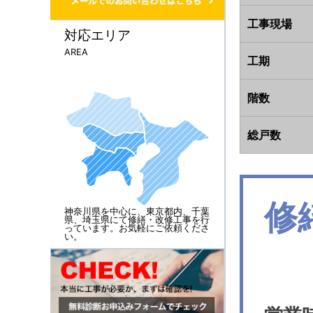
工事現場
対応エリア
AREA
工期
階数
総戸数
修
神奈川県を中心に、東京都内、千葉
県、埼玉県にて修繕・改修工事を行
っています。お気軽にご依頼くださ
い。