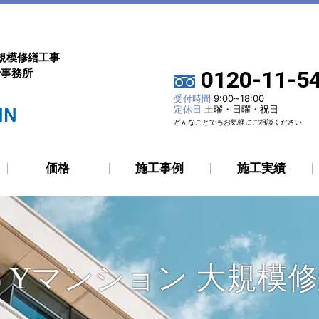
規模修繕工事
士事務所
0120-11-5
受付時間
9:00~18:00
定休日
土曜・日曜・祝日
どんなことでもお気軽にご相談ください
価格
施工事例
施工実績
 Yマンション 大規模