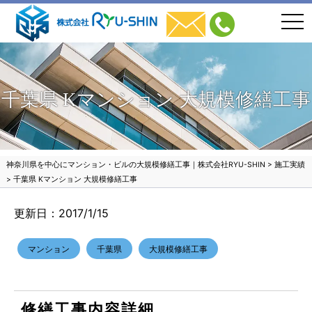
togg
navi
千葉県 Kマンション 大規模修繕工事
神奈川県を中心にマンション・ビルの大規模修繕工事｜株式会社RYU-SHIN
>
施工実績
>
千葉県 Kマンション 大規模修繕工事
更新日：2017/1/15
マンション
千葉県
大規模修繕工事
修繕工事内容詳細