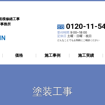
規模修繕工事
士事務所
0120-11-5
受付時間
9:00~18:00
定休日
土曜・日曜・祝日
どんなことでもお気軽にご相談ください
価格
施工事例
施工実績
塗装工事