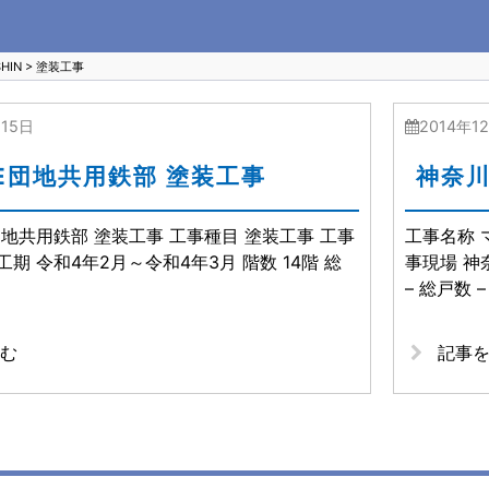
IN
>
塗装工事
月15日
2014年1
E団地共用鉄部 塗装工事
神奈川
団地共用鉄部 塗装工事 工事種目 塗装工事 工事
工事名称 
工期 令和4年2月～令和4年3月 階数 14階 総
事現場 神奈
– 総戸数 –
む
記事