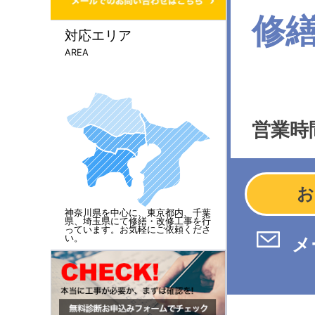
修
対応エリア
AREA
営業時間
お
神奈川県を中心に、東京都内、千葉
県、埼玉県にて修繕・改修工事を行
っています。お気軽にご依頼くださ
い。
メ