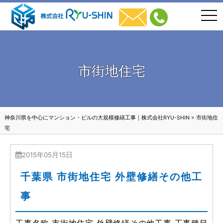
togg
navi
市街地住宅
神奈川県を中心にマンション・ビルの大規模修繕工事｜株式会社RYU-SHIN
>
市街地住
宅
2015年05月15日
千葉県 市街地住宅 外壁修繕その他工
事