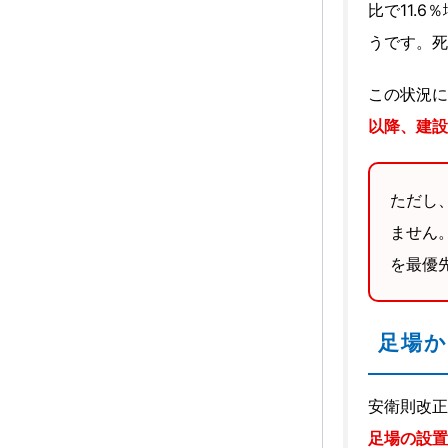
比で11.
うです。死
この状況に
以降、建設
ただし
ません
を最優
足場
安衛則改正
足場の設置