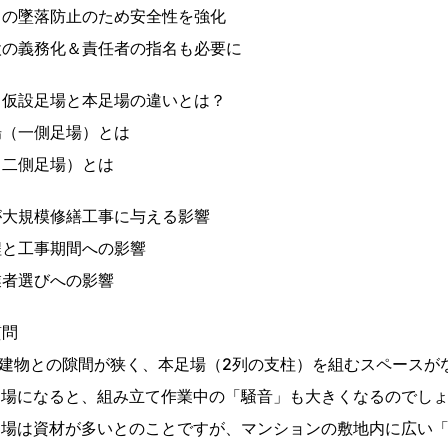
らの墜落防止のため安全性を強化
検の義務化＆責任者の指名も必要に
、仮設足場と本足場の違いとは？
場（一側足場）とは
（二側足場）とは
が大規模修繕工事に与える影響
程と工事期間への影響
業者選びへの影響
質問
隣の建物との隙間が狭く、本足場（2列の支柱）を組むスペース
本足場になると、組み立て作業中の「騒音」も大きくなるのでし
本足場は資材が多いとのことですが、マンションの敷地内に広い