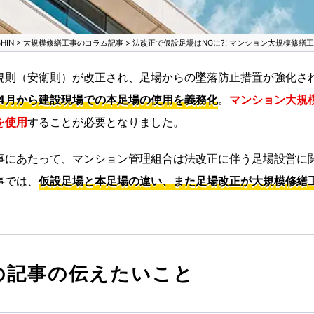
IN
>
大規模修繕工事のコラム記事
>
法改正で仮設足場はNGに?! マンション大規模修繕
規則（安衛則）が改正され、足場からの墜落防止措置が強化さ
年4月から建設現場での本足場の使用を義務化
。
マンション大規
を使用
することが必要となりました。
事にあたって、マンション管理組合は法改正に伴う足場設営に
事では、
仮設足場と本足場の違い、また足場改正が大規模修繕
の記事の伝えたいこと