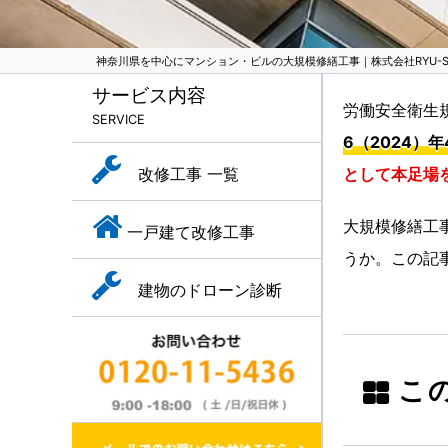
神奈川県を中心にマンション・ビルの大規模修繕工事｜株式会社RYU-SH
サービス内容
労働安全衛生
SERVICE
6（2024）
改修工事 一覧
として本足場
大規模修繕工
一戸建て改修工事
うか。この記
建物のドローン診断
こ