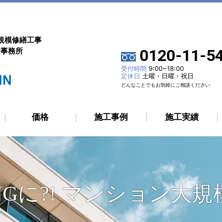
規模修繕工事
士事務所
0120-11-5
受付時間
9:00~18:00
定休日
土曜・日曜・祝日
どんなことでもお気軽にご相談ください
価格
施工事例
施工実績
Gに?! マンション大