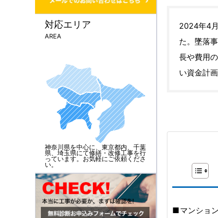
対応エリア
2024年
AREA
た。墜落事
長や費用の
い資金計画
神奈川県を中心に、東京都内、千葉
県、埼玉県にて修繕・改修工事を行
っています。お気軽にご依頼くださ
い。
マンショ