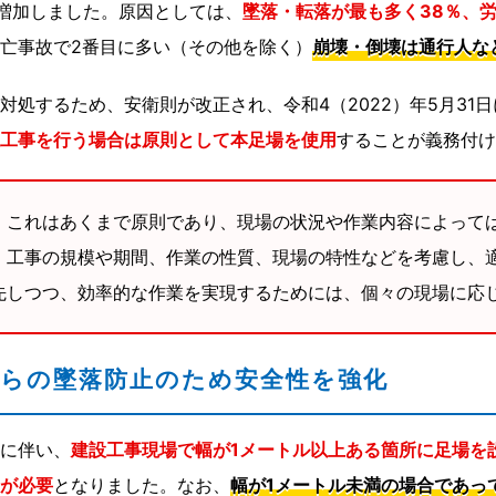
6％増加しました。原因としては、
墜落・転落が最も多く38％、
亡事故で2番目に多い（その他を除く）
崩壊・倒壊は通行人な
対処するため、安衛則が改正され、令和4（2022）年5月31
工事を行う場合は原則として本足場を使用
することが義務付け
、これはあくまで原則であり、現場の状況や作業内容によって
。工事の規模や期間、作業の性質、現場の特性などを考慮し、
先しつつ、効率的な作業を実現するためには、個々の現場に応
からの墜落防止のため安全性を強化
に伴い、
建設工事現場で幅が1メートル以上ある箇所に足場を
が必要
となりました。なお、
幅が1メートル未満の場合であっ