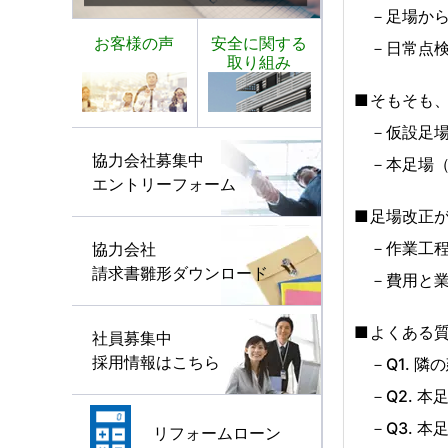
足場か
お客様の声
安全に関する
日常点
取り組み
そもそも
仮設足
協力会社募集中
本足場
エントリーフォーム
足場改正
作業工
協力会社
請求書雛形ダウンロード
費用と
よくある
社員募集中
採用情報はこちら
Q1. 
Q2. 
Q3. 
リフォームローン